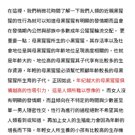
在這裡，我們稍微花時間了解一下我們人類的近親黑猩
猩的性行為就可以知道母黑猩猩有明顯的發情期而且會
在發情期內公然與部族中多數成年公猩猩輪流交配， 更
重要一點：母黑猩猩所生的小黑猩猩，其存活率以及社
會地位是與母黑猩猩的年齡地位呈現高度相關的，也就
是年齡大的、地位高的母黑猩猩其子代享有比較多的生
存資源，年輕的母黑猩猩必須幫忙照顧年齡較長的母黑
猩猩所生育的子代。 正因如此，
年紀越大的母黑猩猩俱
備越高的性吸引力， 這是人類所難以想像的
。 而女人沒
有明顯的發情期，而且傾向在不特定的時間與少數甚至
單一男人隱密性交，性行為進行的過程絕對不希望其他
人類看到或知道。 再加上女人的生殖能力會因為年齡的
增長而下降，年輕女人所生養的小孩有比較高的生存機