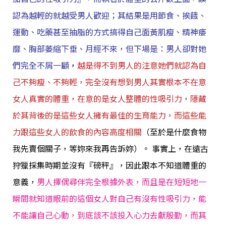
認為越輕的就越受男人歡迎；其結果是用節食、挨餓、
運動、吃藥甚至抽脂的方式搞得自己面黃肌瘦、精神痿
靡、胸部萎縮下垂、月經不來，但下場是：男人卻對她
們完全不屑一顧
，
越是得不到男人的注意她們就認為自
己不夠瘦、不夠輕，完全沒有想到男人其實根本不在意
女人真實的體重，在意的是女人整體的性吸引力，隱藏
於其背後的是這些女人擁有最佳的生育能力，而這些能
力跟這些女人的飲食的內容高度相關
（至於是什麼食物
我先賣個關子，等妳來我再告訴妳）。 事實上，在遠古
狩獵採集時期並沒有『磅秤』，因此跟本不知道體重的
意義，
男人擇偶尋伴完全根據外表，而且是在短短地一
瞬間就知道眼前的這個女人對自己有沒有性吸引力，能
不能讓自己心動，到底該不該投入心力去獻殷勤，而其