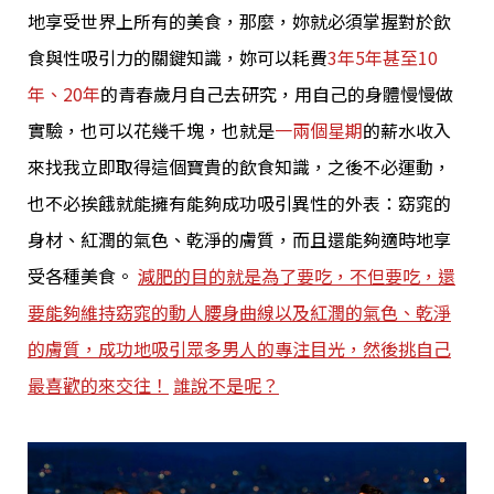
地享受世界上所有的美食，那麼，妳就必須掌握對於飲
食與性吸引力的關鍵知識，妳可以耗費
3年5年甚至10
年、20年
的青春歲月自己去研究，用自己的身體慢慢做
實驗，也可以花幾千塊，也就是
一兩個星期
的薪水收入
來找我立即取得這個寶貴的飲食知識，之後不必運動，
也不必挨餓就能擁有能夠成功吸引異性的外表：窈窕的
身材、紅潤的氣色、乾淨的膚質，而且還能夠適時地享
受各種美食。
減肥的目的就是為了要吃，不但要吃，還
要能夠維持窈窕的動人腰身曲線以及紅潤的氣色、乾淨
的膚質，成功地吸引眾多男人的專注目光，然後挑自己
最喜歡的來交往！
誰說不是呢？