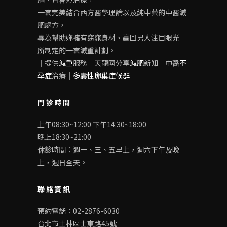
一套完美結合西方醫學理論以及純中藥的中醫減
肥處方，
專為幫助妳擁有窈窕身材、贏回男人注目眼光
所制定的一套減重計劃。
｜提供
減重
服務｜天龍國分享
減肥
新知｜中醫
不
孕症
治療｜
多囊性卵巢症候群
門診時間
上午08:30~12:00 下午14:30~18:00
晚上18:30~21:00
休診時間：週一、三、五早上，週六下午及晚
上，週日全天。
聯絡資訊
預約電話：02-2876-6030
台北市士林區士東路45號