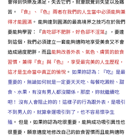
會得到快樂及滿足，失去它們，就會感覺到失望以及痛
苦。
『食』、『色』兩者在我們的人生當中必須能夠兼
得才能圓滿
。 能夠達到圓滿的最高境界之技巧在於我們
要能夠學習：『
貪吃卻不肥胖，好色卻不淫蕩
』，要達
到這個，我們必須建立一套能夠適時地享受美食又不會
造成過度肥胖，而且
能夠改善外表、氣色、膚質的飲食
習慣，兼得『食』與『色』，享受最完美的人生歷程，
這才是生命當中真正的愉悅
。
如果妳認為：『吃』是最
重要的，無論如何就是一定要天天吃、每餐吃澱粉、甜
食、水果，有沒有男人都沒關係，那麼，妳就繼續吃
吧！ 沒有人會阻止妳的！這樣子的行為跟外表，是吸引
不到男人的，就算幸運吸引到了，也不容易懷孕生
殖
。
但是，如果妳認為吃很重要，能夠成功吸引異性也
很重要，願意適度地修改自己的飲食習慣而且能夠適時