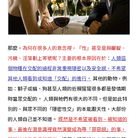
那麼，
為何在很多人的意念裡，『性』甚至是與齷齪、
污穢、淫蕩劃上等號呢？主要的根本原因在於
：
人類這
個物種在交配的過程非常重視隱密以及安全感，不希望
其他人類看到或知道「交配」的進行。
其他的動物，例
如：獅子或貓、狗甚至人類的近親猩猩很多都是發情期
時當眾交配的。 人類與牠們有很大的不同，但是如此特
別的、與眾不同的「隱密性交」的本能跟天性，大部份
的人類自己並不知道。
既然是不希望被看到、被知道的
事，最後在潛意識裡竟然演變成為帶「罪惡感」的事，