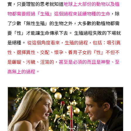
實，只要理智的思考就知道
地球上大部份的動物以及植
物都需要經過『生殖』這個過程來延續物種的生命
，除
了少數「無性生殖」的生物之外，大多數的動植物都需
要「性」才能讓生命傳承下去。 生殖過程失敗的下場就
是絕種。
從這個角度看來，生殖的過程，包括：吸引異
性、選擇異性、交配、懷孕、養育子女的『性』不但不
是齷齪、污穢、淫蕩的，
甚至是必須的而且是神聖、至
高無上的過程。