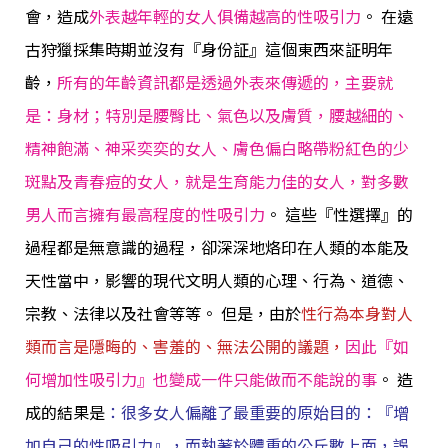
會，造成
外表越年輕的女人俱備越高的性吸引力
。 在遠
古狩獵採集時期並沒有『身份証』這個東西來証明年
齡，
所有的年齡資訊都是透過外表來傳遞的，主要就
是：身材；特別是腰臀比、氣色以及膚質，腰越細的、
精神飽滿、神采奕奕的女人、膚色偏白略帶粉紅色的少
斑點及青春痘的女人，就是生育能力佳的女人，對多數
男人而言擁有最高程度的性吸引力
。 這些『性選擇』的
過程都是無意識的過程，卻深深地烙印在人類的本能及
天性當中，影響的現代文明人類的心理、行為、道德、
宗教、法律以及社會等等。 但是，由於
性行為本身對人
類而言是隱晦的、害羞的、無法公開的議題，
因此『如
何增加性吸引力』也變成一件只能做而不能說的事
。
造
成的結果是
：很多女人偏離了最重要的原始目的：『增
加自己的性吸引力』，而執著於體重的公斤數上面，誤