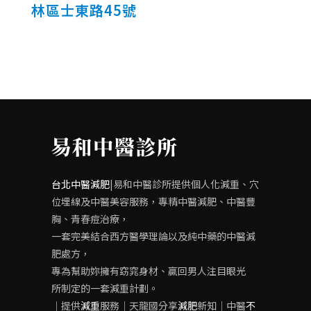
林區士東路45號
台北中醫減肥
|易和中醫診所提供個人化減重、穴
位埋線及中醫美容服務，專精中醫減肥、中醫豐
胸、青春痘治療，
一套完美結合西方醫學理論以及純中藥的中醫減
肥處方，
專為幫助妳擁有窈窕身材、贏回男人注目眼光
所制定的一套減重計劃。
｜提供
減重
服務｜天龍國分享
減肥
新知｜中醫
不