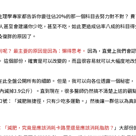
理學專家都告訴你要往佔20%的那一個科目去努力對不對？ 
些人甚至會建議你少吃，甚至不吃，如此更造成佔率八成的科目得
及復胖的原因了。
到呢？ 最主要的原因是因為：懶得思考。
因為，直覺上我們會認
。 這個部份，確實是可以改變的，而且很容易就可以大幅度地改
在此全盤公開所有的細節。 但是，我可以向各位透露一個秘密，
天內減掉3.9公斤）。直到現在，很多醫師仍然搞不清楚上述的
口號：「減肥無捷徑，只有少吃多運動。」然後讓一群信以為真
：「減肥，究竟是應該消耗卡路里還是應該消耗脂肪？
」大部份