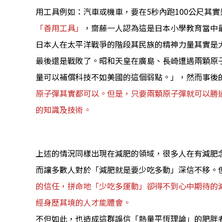
用工具例如：汽車或機車，要在5秒內跑100公尺其
「善用工具」
，齋藤一人認為這是日本小學教育當中
日本人在太平洋戰爭的階段其民族的精神力量其實是
最後還是戰敗了。昭和天皇在廣島、長崎遭遇兩顆原
量可以補償科技不如美國的這個弱點。」，然而事後
原子彈其實都可以。但是，只要兩顆原子彈就可以勝
的知識及技術。
上述的情況同樣出現在減肥的領域，很多人在有減肥
而讓多數人對於「減肥就是要少吃多動」深信不移。
的信任，拼命地「少吃多運動」卻得不到心中期待的
經身歷其境的人才能體會。
不但如此，也造成這群誤信「熱量平恆理論」的肥胖