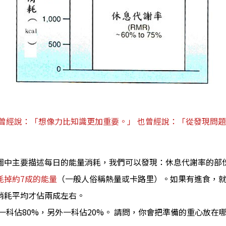
坦曾經說：「想像力比知識更加重要。」 也曾經說：「從發現問
中主要描述每日的能量消耗，我們可以發現：休息代謝率的部份佔
耗掉約7成的能量
（一般人俗稱熱量或卡路里）。如果有進食，就
消耗平均才佔兩成左右。
一科佔80%，另外一科佔20%。 請問，你會把準備的重心放在