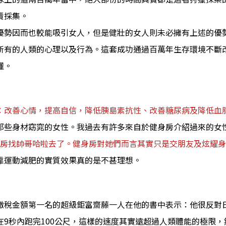
責採集。
優勢因而也較能吸引女人，但是健壯的女人則未必擁有上述的優
所有的人類的心理以及行為。這套成功通過百萬年生存環境不斷
懂。
：改善心情，提高自信，降低胰島素抗性、改善糖尿病及降低血
那些身材窈窕的女性。我過去有許多來自於健身房介紹過來的女
身房找帥哥哈啦去了。健身房對她們而言其實只是交朋友及炫耀
靠運動減肥的實質效果真的是不甚理想。
繳稅金額第一名的超級鉅富齋藤一人在他的書中表示：他很反對
9秒內跑完100公尺，這樣的速度其實遠超過人類體能的極限