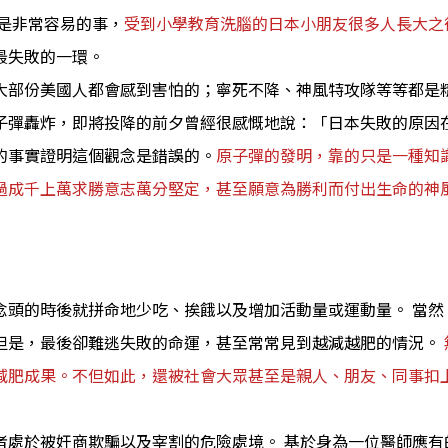
實是非常容易的事，
受到小學教育洗腦的日本小朋友很多人長大之
最失敗的一環。
大部份美國人都會感到害怕的；寧死不降、神風特攻隊等等都是精
子彈轟炸，即將投降的前夕曾經很感慨地說：「日本失敗的原因
的事實證明這個觀念是錯誤的。
原子彈的發明，靠的只是一種知識
過成千上萬求勝意志萬分堅定，甚至願意為勝利而付出生命的神風
念頭的時後就拼命地少吃、挨餓以及增加活動量或運動量。 當然
但是，最後卻難逃失敗的命運，甚至常常見到越減越肥的情況。
減肥成果。不但如此，還被社會大眾甚至是親人、朋友、同事扣
者處於被奸商欺騙以及宰割的危險處境。 基於身為一位醫師應有