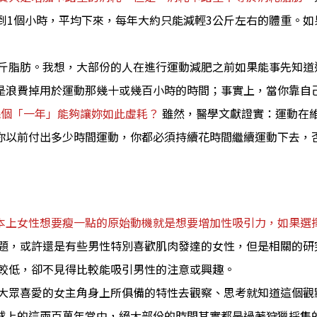
到1個小時，平均下來，每年大約只能減輕3公斤左右的體重。如
公斤脂肪。我想，大部份的人在進行運動減肥之前如果能事先知
是浪費掉用於運動那幾十或幾百小時的時間；事實上，當你靠自
幾個「一年」能夠讓妳如此虛耗？
雖然，醫學文獻證實：運動在
你以前付出多少時間運動，你都必須持續花時間繼續運動下去，
本上女性想要瘦一點的原始動機就是想要增加性吸引力，如果選
問題，或許還是有些男性特別喜歡肌肉發達的女性，但是相關的
率較低，卻不見得比較能吸引男性的注意或興趣。
到大眾喜愛的女主角身上所俱備的特性去觀察、思考就知道這個觀
球上的這兩百萬年當中，絕大部份的時間其實都是過著狩獵採集