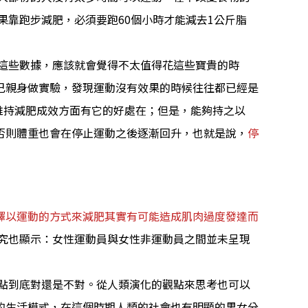
果靠跑步減肥，必須要跑60個小時才能減去1公斤脂
道這些數據，應該就會覺得不太值得花這些寶貴的時
己親身做實驗，發現運動沒有效果的時候往往都已經是
維持減肥成效方面有它的好處在；但是，能夠持之以
否則體重也會在停止運動之後逐漸回升，也就是說，
停
擇以運動的方式來減肥其實有可能造成肌肉過度發達而
研究也顯示：女性運動員與女性非運動員之間並未呈現
點到底對還是不對。從人類演化的觀點來思考也可以
的生活模式，在這個時期人類的社會也有明顯的男女分