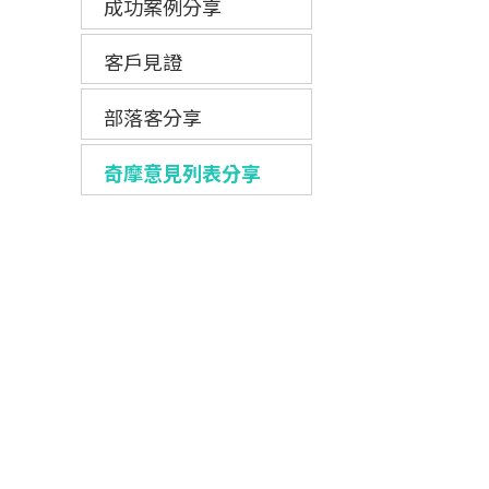
成功案例分享
客戶見證
部落客分享
奇摩意見列表分享
痞克邦分享
Zi 字媒體平台分享
｛辣媽日記｝分享
PIXstyleMe分享